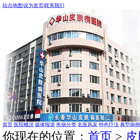
站点地图
|
设为首页
|
联系我们
首页
医院概况
媒体报道
疾病分类
名医风采
特色疗法
典型病例
你现在的位置：
首页
>
皮