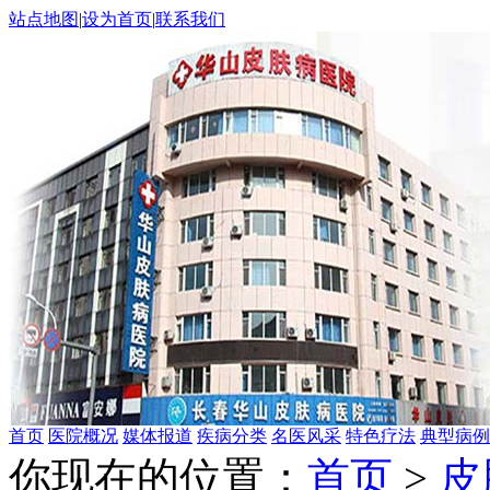
站点地图
|
设为首页
|
联系我们
首页
医院概况
媒体报道
疾病分类
名医风采
特色疗法
典型病例
你现在的位置：
首页
>
皮