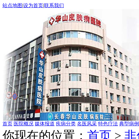
站点地图
|
设为首页
|
联系我们
首页
医院概况
媒体报道
疾病分类
名医风采
特色疗法
典型病例
你现在的位置：
首页
>
非