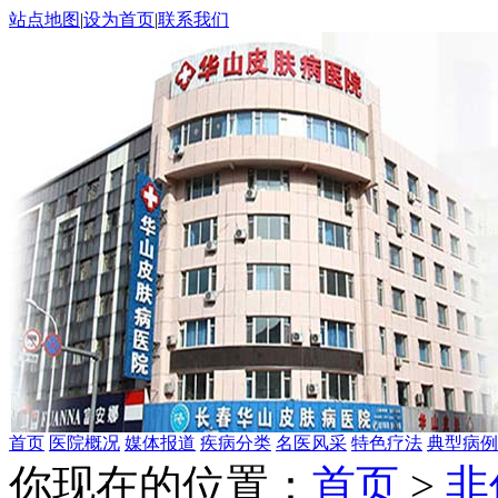
站点地图
|
设为首页
|
联系我们
首页
医院概况
媒体报道
疾病分类
名医风采
特色疗法
典型病例
你现在的位置：
首页
>
非