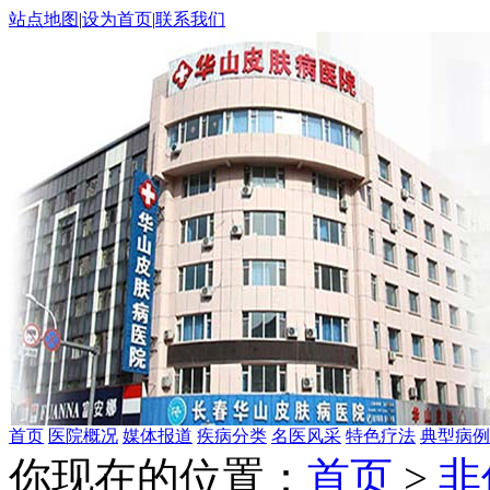
站点地图
|
设为首页
|
联系我们
首页
医院概况
媒体报道
疾病分类
名医风采
特色疗法
典型病例
你现在的位置：
首页
>
非