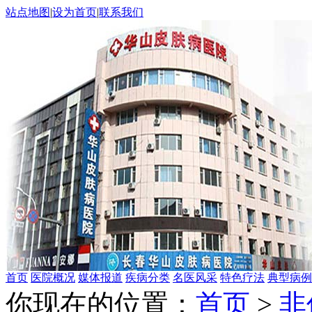
站点地图
|
设为首页
|
联系我们
首页
医院概况
媒体报道
疾病分类
名医风采
特色疗法
典型病例
你现在的位置：
首页
>
非