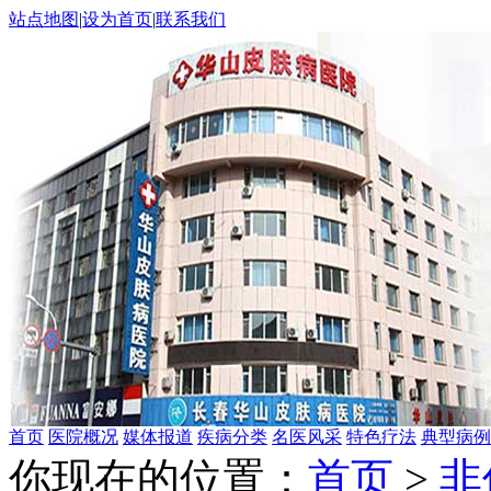
站点地图
|
设为首页
|
联系我们
首页
医院概况
媒体报道
疾病分类
名医风采
特色疗法
典型病例
你现在的位置：
首页
>
非