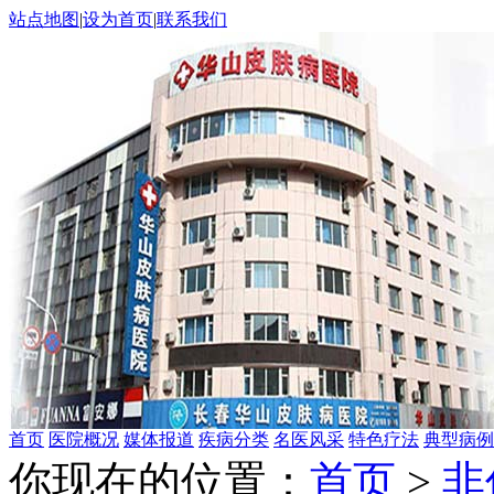
站点地图
|
设为首页
|
联系我们
首页
医院概况
媒体报道
疾病分类
名医风采
特色疗法
典型病例
你现在的位置：
首页
>
非